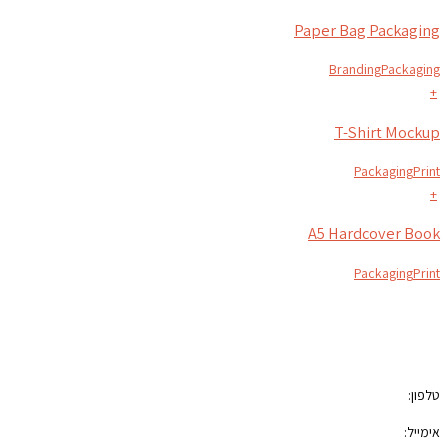
Paper Bag Packaging
Branding
Packaging
+
T-Shirt Mockup
Packaging
Print
+
A5 Hardcover Book
Packaging
Print
צור קשר
טלפון:
050-7100421
אימייל:
photoblock400@gmail.com