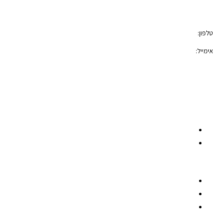
טלפון:
050-7100421
אימייל:
photoblock400@gmail.com
הצהרת נגישות
תקנון האתר
רשתות חברתיות