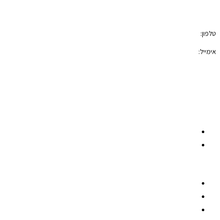
טלפון:
050-7100421
אימייל:
photoblock400@gmail.com
הצהרת נגישות
תקנון האתר
רשתות חברתיות