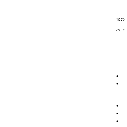
טלפון:
050-7100421
אימייל:
photoblock400@gmail.com
הצהרת נגישות
תקנון האתר
רשתות חברתיות