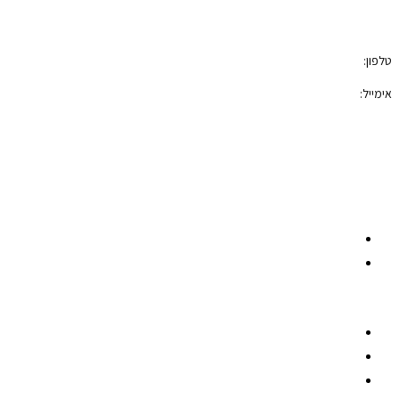
טלפון:
050-7100421
אימייל:
photoblock400@gmail.com
הצהרת נגישות
תקנון האתר
רשתות חברתיות