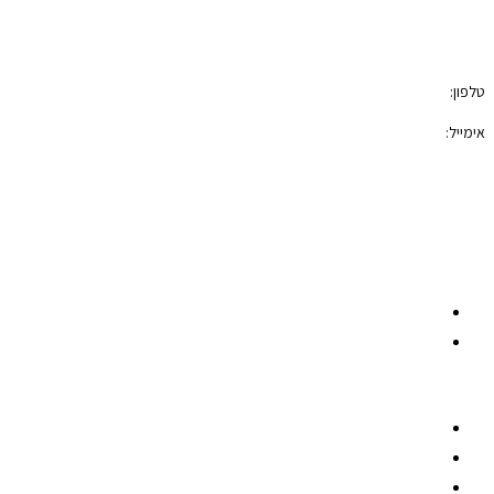
צור קשר
טלפון:
050-7100421
אימייל:
photoblock400@gmail.com
הצהרת נגישות
תקנון האתר
רשתות חברתיות