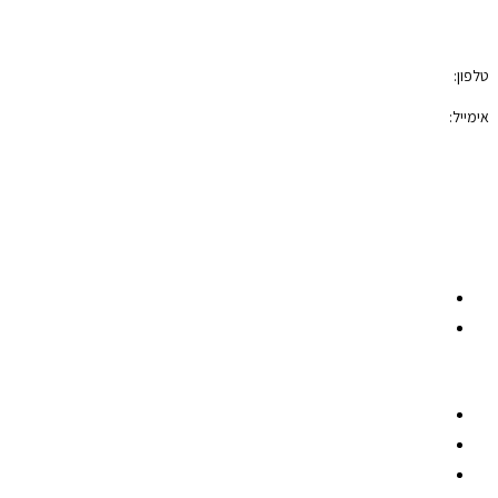
טלפון:
050-7100421
אימייל:
photoblock400@gmail.com
הצהרת נגישות
תקנון האתר
רשתות חברתיות