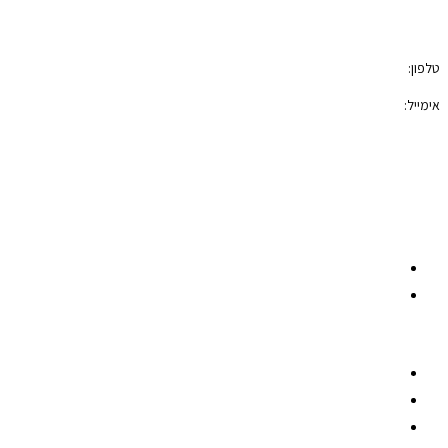
טלפון:
050-7100421
אימייל:
photoblock400@gmail.com
הצהרת נגישות
תקנון האתר
רשתות חברתיות