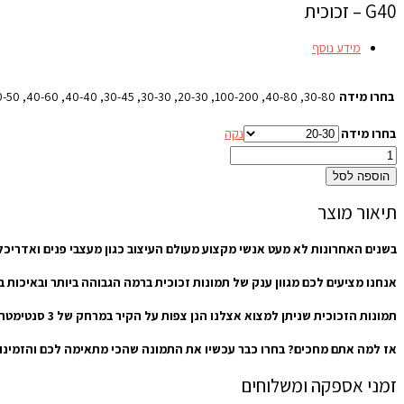
G40 – זכוכית
מידע נוסף
בחרו מידה
30-80, 40-80, 100-200, 20-30, 30-30, 30-45, 40-40, 40-60, 50-50, 50-70, 60-60, 60-90, 70-100, 70-70, 80-120, 100-150
בחרו מידה
נקה
הוספה לסל
תיאור מוצר
בשנים האחרונות לא מעט אנשי מקצוע מעולם העיצוב כגון מעצבי פנים ואדריכל
אנחנו מציעים לכם מגוון ענק של תמונות זכוכית ברמה הגבוהה ביותר ובאיכות
תמונות הזכוכית שניתן למצוא אצלנו הנן צפות על הקיר במרחק של 3 סנטימטרים, כאשר כולן מחוסמות ומאוד בטיחותיות שמתאימות לעיצוב סלון הבית וחדרי השינה, לכל סוגי המטבחים והפינות אוכל, וכן למשרדים וחדרי עבודה.
אז למה אתם מחכים? בחרו כבר עכשיו את התמונה שהכי מתאימה לכם והזמינו או
זמני אספקה ומשלוחים