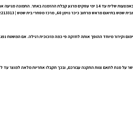
אנו נבצע את המשלוח אל הכתובת שצוינה במערכת ונוציא את המשלוח אלייך באמצעות שליח עד 14 י
וימן 60, מרכז מסחרי בית שמש | 050-2213313 | 050-8481600
ימום וקירור מיוחד ההופך אותה לחזקה פי כמה מזכוכית רגילה. אם המשטח נפג
קשר על מנת לתאם צוות התקנה עבורכם, ובכך תקבלו אחריות מלאה למוצר עד ל