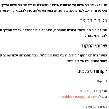
היא ארוזה היטב למניעת פגיעה ושברים בזמן המשלוח. ניתן לבצע איסוף עצמי מבית שמש בתיאום מראש מרחוב כיכר נ
בטיחות המוצר
מהי זכוכית מחוסמת? זכוכית מחוסמת, הינה זכוכית המיוצרת על ידי תהליך ח
לבטיחותי מאוד.
שירותי התקנה
כאשר בחרתם התקנה לזכוכית ע"י צוות פוטובלוק, נציג מחברתנו ייצור עמכם 
צוותי המתקינים של פוטובלוק.
לקוחות מצלמים
צור קשר
טלפון:
050-7100421
אימייל:
photoblock400@gmail.com
רשתות חברתיות