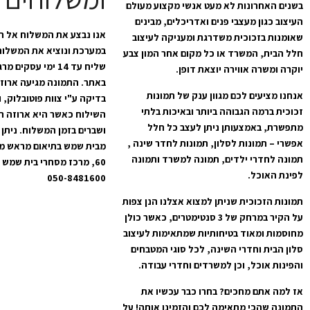
בשנים האחרונות לא מעט אנשי מקצוע מעולם
העיצוב כגון מעצבי פנים ואדריכלים, מבינים
אנו נבצע את המשלוח אל ה
שאומנות בזכוכית משדרגת ומעניקה לעיצוב
במערכת ונוציא את המשלוח
חלל הבית, המשרד או כל מקום אחר המון צבע
שליח עד 14 ימי עס
יוקרה ומשרה אווירה יוצאת דופן.
באתר. התמונה מגיעה ארוז
אנחנו מציעים לכם מגוון ענק של תמונות
בדיקה ע"י צוות פוטובלוק, 
זכוכית ברמה הגבוהה ביותר ובאיכות בלתי
השילוח כאשר היא ארוזה ה
מתפשרת, באמצעותן ניתן לעצב כל חלל
ושברים בזמן המשלוח. ניתן 
אפשרי – תמונות לסלון, תמונות לחדר שינה ,
מבית שמש בתיאום מראש מרח
תמונה לחדרי ילדים, תמונה למשרד ותמונה
לפינת האוכל.
050-8481600
תמונות הזכוכית שניתן למצוא אצלנו הנן צפות
על הקיר במרחק של 3 סנטימטרים, כאשר כולן
מחוסמות ומאוד בטיחותיות שמתאימות לעיצוב
סלון הבית וחדרי השינה, לכל סוגי המטבחים
והפינות אוכל, וכן למשרדים וחדרי עבודה.
אז למה אתם מחכים? בחרו כבר עכשיו את
התמונה שהכי מתאימה לכם והזמינו אותה! על