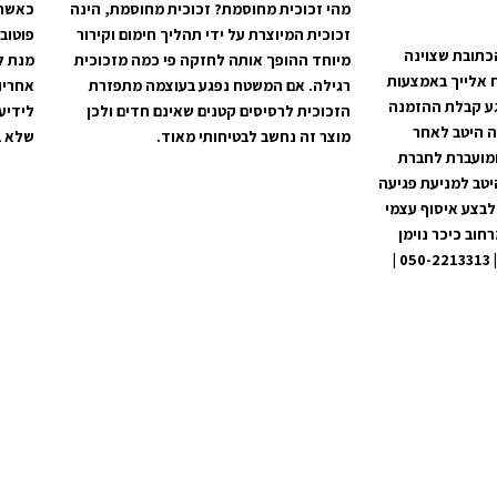
מהי זכוכית מחוסמת? זכוכית מחוסמת, הינה
כאשר 
זכוכית המיוצרת על ידי תהליך חימום וקירור
פוטוב
כתובת שצוינה
מיוחד ההופך אותה לחזקה פי כמה מזכוכית
מנת ל
 אלייך באמצעות
רגילה. אם המשטח נפגע בעוצמה מתפזרת
אחריו
קים מרגע קבלת ההזמנה
הזכוכית לרסיסים קטנים שאינם חדים ולכן
לידיע
ה היטב לאחר
מוצר זה נחשב לבטיחותי מאוד.
שלא ב
ומועברת לחברת
יטב למניעת פגיעה
לבצע איסוף עצמי
וב כיכר נוימן
60, מרכז מסחרי בית שמש | 050-2213313 |