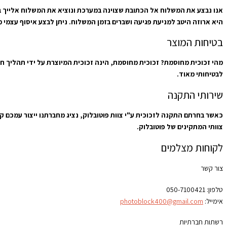
היא ארוזה היטב למניעת פגיעה ושברים בזמן המשלוח. ניתן לבצע איסוף עצמי מבית שמש בתיאום מראש מרחוב כיכר נ
בטיחות המוצר
מהי זכוכית מחוסמת? זכוכית מחוסמת, הינה זכוכית המיוצרת על ידי תהליך ח
לבטיחותי מאוד.
שירותי התקנה
כאשר בחרתם התקנה לזכוכית ע"י צוות פוטובלוק, נציג מחברתנו ייצור עמכם 
צוותי המתקינים של פוטובלוק.
לקוחות מצלמים
צור קשר
טלפון:
050-7100421
אימייל:
photoblock400@gmail.com
רשתות חברתיות