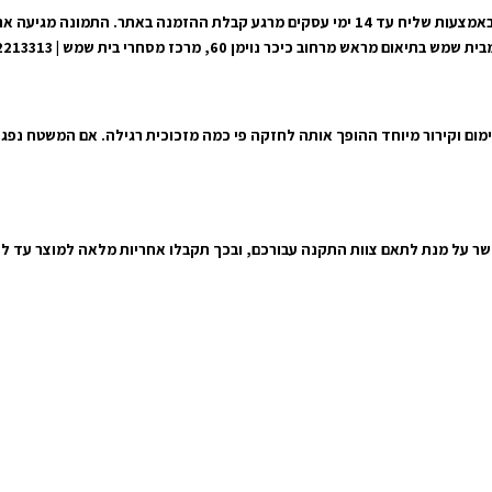
אנו נבצע את המשלוח אל הכתובת שצוינה במערכת ונוציא את המשלוח אלייך באמצעות שליח עד 14 י
וימן 60, מרכז מסחרי בית שמש | 050-2213313 | 050-8481600
ימום וקירור מיוחד ההופך אותה לחזקה פי כמה מזכוכית רגילה. אם המשטח נפג
קשר על מנת לתאם צוות התקנה עבורכם, ובכך תקבלו אחריות מלאה למוצר עד ל