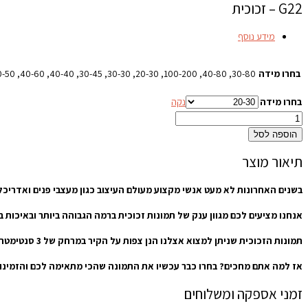
G22 – זכוכית
מידע נוסף
בחרו מידה
30-80, 40-80, 100-200, 20-30, 30-30, 30-45, 40-40, 40-60, 50-50, 50-70, 60-60, 60-90, 70-100, 70-70, 80-120, 100-150
בחרו מידה
נקה
הוספה לסל
תיאור מוצר
בשנים האחרונות לא מעט אנשי מקצוע מעולם העיצוב כגון מעצבי פנים ואדריכל
אנחנו מציעים לכם מגוון ענק של תמונות זכוכית ברמה הגבוהה ביותר ובאיכות
תמונות הזכוכית שניתן למצוא אצלנו הנן צפות על הקיר במרחק של 3 סנטימטרים, כאשר כולן מחוסמות ומאוד בטיחותיות שמתאימות לעיצוב סלון הבית וחדרי השינה, לכל סוגי המטבחים והפינות אוכל, וכן למשרדים וחדרי עבודה.
אז למה אתם מחכים? בחרו כבר עכשיו את התמונה שהכי מתאימה לכם והזמינו או
זמני אספקה ומשלוחים