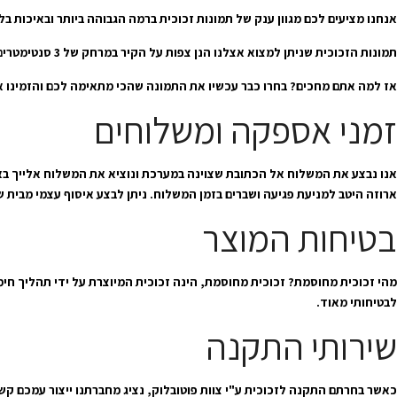
אנחנו מציעים לכם מגוון ענק של תמונות זכוכית ברמה הגבוהה ביותר ובאיכות 
תמונות הזכוכית שניתן למצוא אצלנו הנן צפות על הקיר במרחק של 3 סנטימטרים, כאשר כולן מחוסמות ומאוד בטיחותיות שמתאימות לעיצוב סלון הבית וחדרי השינה, לכל סוגי המטבחים והפינות אוכל, וכן למשרדים וחדרי עבודה.
אז למה אתם מחכים? בחרו כבר עכשיו את התמונה שהכי מתאימה לכם והזמינו אות
זמני אספקה ומשלוחים
ארוזה היטב למניעת פגיעה ושברים בזמן המשלוח. ניתן לבצע איסוף עצמי מבית שמש בתיאום מראש מרחוב כיכר נוימן 60
בטיחות המוצר
מהי זכוכית מחוסמת? זכוכית מחוסמת, הינה זכוכית המיוצרת על ידי תהליך חי
לבטיחותי מאוד.
שירותי התקנה
כאשר בחרתם התקנה לזכוכית ע"י צוות פוטובלוק, נציג מחברתנו ייצור עמכם ק