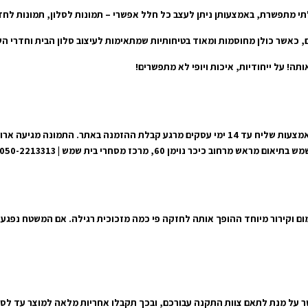
בלתי מתפשרת, באמצעותן ניתן לעצב כל חלל אפשרי – תמונות לסלון, תמונות לח
ה! על ייחודיות, איכות ויופי לא מתפשרים!
אנו נבצע את המשלוח אל הכתובת שצוינה במערכת ונוציא את המשלוח אלייך באמצעות שליח עד 14 ימ
, מרכז מסחרי בית שמש | 050-2213313 | 050-8481600
מום וקירור מיוחד ההופך אותה לחזקה פי כמה מזכוכית רגילה. אם המשטח נפגע
שר על מנת לתאם צוות התקנה עבורכם, ובכך תקבלו אחריות מלאה למוצר עד לסי