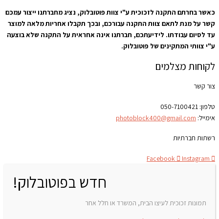
כאשר בחרתם התקנה לזכוכית ע"י צוות פוטובלוק, נציג מחברתנו ייצור עמכם
קשר על מנת לתאם צוות התקנה עבורכם, ובכך תקבלו אחריות מלאה למוצר
עד לסיום עבודתו. לידיעתכם, חברתנו אינה אחראית על התקנה שלא בוצעה
ע"י צוותי המתקינים של פוטובלוק.
לקוחות מצלמים
צור קשר
טלפון:
050-7100421
אימייל:
photoblock400@gmail.com
רשתות חברתיות
Facebook
Instagram
חדש בפוטובלוק!
תמונות זכוכית לעיצו הבית, המשרד או חלל אחר