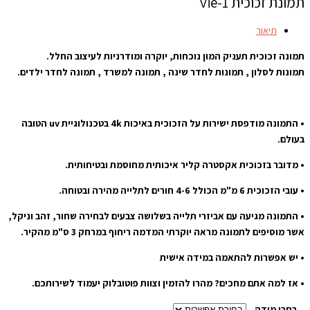
תמונת זכוכית vie-1
תיאור
תמונה זכוכית תעניק המון נוכחות, יוקרה ומודרניות לעיצוב החלל.
תמונות לסלון , תמונות לחדר שינה , תמונה למשרד , תמונה לחדר ילדים.
• התמונה מודפסת ישירות על הזכוכית באיכות 4k בטכנולוגיית uv הטובה
בעולם.
• מדובר בזכוכית אקסטרה קליר איכותית מחוסמת ובטיחותית.
• עובי הזכוכית 6 מ"מ הכולל 4-6 חורים לתלייה מהירה ובטוחה.
• התמונה מגיעה עם אביזרי תלייה בשלושה צבעים לבחירה שחור, זהב וניקל,
אשר מוסיפים לתמונה מראה יוקרתי המדמה ריחוף במרחק 3 ס"מ מהקיר.
• יש אפשרות להתאמה במידה אישית
• אז למה אתם מחכים? מהרו להזמין וצוות פוטובלוק יעמוד לשירותכם.
בחרו מידה