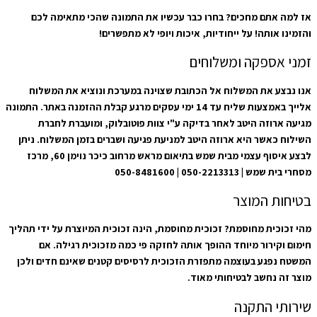
אז למה אתם מחכים? בחרו כבר עכשיו את התמונה שהכי מתאימה לכם
והזמינו אותה! על ייחודיות, איכות ויופי לא מתפשרים!
זמני אספקה ומשלוחים
אנו נבצע את המשלוח אל הכתובת שצוינה במערכת ונוציא את המשלוח
אלייך באמצעות שליח עד 14 ימי עסקים מרגע קבלת ההזמנה באתר. התמונה
מגיעה ארוזה היטב לאחר בדיקה ע"י צוות פוטובלוק, ומועברת לחברת
השילוח כאשר היא ארוזה היטב למניעת פגיעה ושברים בזמן המשלוח. ניתן
לבצע איסוף עצמי מבית שמש בתיאום מראש מרחוב כיכר נוימן 60, מרכז
מסחרי בית שמש | 050-2213313 | 050-8481600
בטיחות המוצר
מהי זכוכית מחוסמת? זכוכית מחוסמת, הינה זכוכית המיוצרת על ידי תהליך
חימום וקירור מיוחד ההופך אותה לחזקה פי כמה מזכוכית רגילה. אם
המשטח נפגע בעוצמה מתפזרת הזכוכית לרסיסים קטנים שאינם חדים ולכן
מוצר זה נחשב לבטיחותי מאוד.
שירותי התקנה