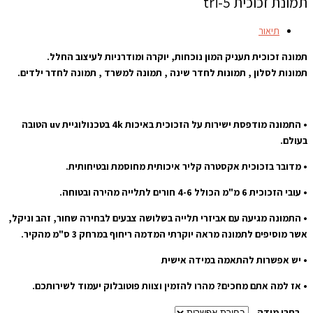
תמונת זכוכית tri-5
תיאור
תמונה זכוכית תעניק המון נוכחות, יוקרה ומודרניות לעיצוב החלל.
תמונות לסלון , תמונות לחדר שינה , תמונה למשרד , תמונה לחדר ילדים.
• התמונה מודפסת ישירות על הזכוכית באיכות 4k בטכנולוגיית uv הטובה
בעולם.
• מדובר בזכוכית אקסטרה קליר איכותית מחוסמת ובטיחותית.
• עובי הזכוכית 6 מ"מ הכולל 4-6 חורים לתלייה מהירה ובטוחה.
• התמונה מגיעה עם אביזרי תלייה בשלושה צבעים לבחירה שחור, זהב וניקל,
אשר מוסיפים לתמונה מראה יוקרתי המדמה ריחוף במרחק 3 ס"מ מהקיר.
• יש אפשרות להתאמה במידה אישית
• אז למה אתם מחכים? מהרו להזמין וצוות פוטובלוק יעמוד לשירותכם.
בחרו מידה