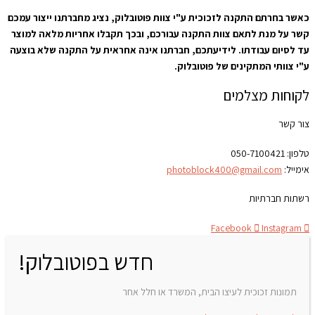
כאשר בחרתם התקנה לזכוכית ע"י צוות פוטובלוק, נציג מחברתנו ייצור עמכם
קשר על מנת לתאם צוות התקנה עבורכם, ובכך תקבלו אחריות מלאה למוצר
עד לסיום עבודתו. לידיעתכם, חברתנו אינה אחראית על התקנה שלא בוצעה
ע"י צוותי המתקינים של פוטובלוק.
לקוחות מצלמים
צור קשר
טלפון:
050-7100421
אימייל:
photoblock400@gmail.com
רשתות חברתיות
Facebook
Instagram
חדש בפוטובלוק!
תמונות זכוכית לעיצו הבית, המשרד או חלל אחר