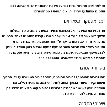
אז למה אתם מחכים? בחרו כבר עכשיו את התמונה שהכי מתאימה לכם
והזמינו אותה! על ייחודיות, איכות ויופי לא מתפשרים!
זמני אספקה ומשלוחים
אנו נבצע את המשלוח אל הכתובת שצוינה במערכת ונוציא את המשלוח
אלייך באמצעות שליח עד 14 ימי עסקים מרגע קבלת ההזמנה באתר. התמונה
מגיעה ארוזה היטב לאחר בדיקה ע"י צוות פוטובלוק, ומועברת לחברת
השילוח כאשר היא ארוזה היטב למניעת פגיעה ושברים בזמן המשלוח. ניתן
לבצע איסוף עצמי מבית שמש בתיאום מראש מרחוב כיכר נוימן 60, מרכז
מסחרי בית שמש | 050-2213313 | 050-8481600
בטיחות המוצר
מהי זכוכית מחוסמת? זכוכית מחוסמת, הינה זכוכית המיוצרת על ידי תהליך
חימום וקירור מיוחד ההופך אותה לחזקה פי כמה מזכוכית רגילה. אם
המשטח נפגע בעוצמה מתפזרת הזכוכית לרסיסים קטנים שאינם חדים ולכן
מוצר זה נחשב לבטיחותי מאוד.
שירותי התקנה