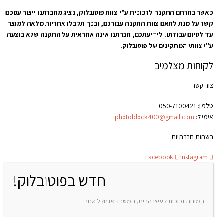
כאשר בחרתם התקנה לזכוכית ע"י צוות פוטובלוק, נציג מחברתנו ייצור עמכם
קשר על מנת לתאם צוות התקנה עבורכם, ובכך תקבלו אחריות מלאה למוצר
עד לסיום עבודתו. לידיעתכם, חברתנו אינה אחראית על התקנה שלא בוצעה
ע"י צוותי המתקינים של פוטובלוק.
לקוחות מצלמים
צור קשר
טלפון:
050-7100421
אימייל:
photoblock400@gmail.com
רשתות חברתיות
Facebook
Instagram
חדש בפוטובלוק!
תמונות זכוכית לעיצו הבית, המשרד או חלל אחר