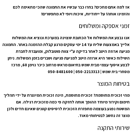
אז למה אתם מחכים? בחרו כבר עכשיו את התמונה שהכי מתאימה לכם
והזמינו אותה! על ייחודיות, איכות ויופי לא מתפשרים!
זמני אספקה ומשלוחים
אנו נבצע את המשלוח אל הכתובת שצוינה במערכת ונוציא את המשלוח
אלייך באמצעות שליח עד 14 ימי עסקים מרגע קבלת ההזמנה באתר. התמונה
מגיעה ארוזה היטב לאחר בדיקה ע"י צוות פוטובלוק, ומועברת לחברת
השילוח כאשר היא ארוזה היטב למניעת פגיעה ושברים בזמן המשלוח. ניתן
לבצע איסוף עצמי מבית שמש בתיאום מראש מרחוב כיכר נוימן 60, מרכז
מסחרי בית שמש | 050-2213313 | 050-8481600
בטיחות המוצר
מהי זכוכית מחוסמת? זכוכית מחוסמת, הינה זכוכית המיוצרת על ידי תהליך
חימום וקירור מיוחד ההופך אותה לחזקה פי כמה מזכוכית רגילה. אם
המשטח נפגע בעוצמה מתפזרת הזכוכית לרסיסים קטנים שאינם חדים ולכן
מוצר זה נחשב לבטיחותי מאוד.
שירותי התקנה