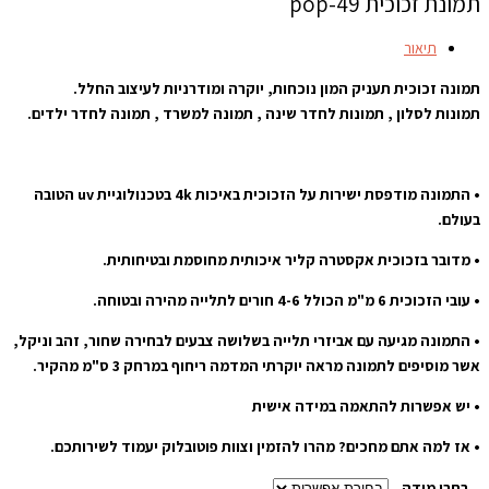
תמונת זכוכית pop-49
תיאור
תמונה זכוכית תעניק המון נוכחות, יוקרה ומודרניות לעיצוב החלל.
תמונות לסלון , תמונות לחדר שינה , תמונה למשרד , תמונה לחדר ילדים.
• התמונה מודפסת ישירות על הזכוכית באיכות 4k בטכנולוגיית uv הטובה
בעולם.
• מדובר בזכוכית אקסטרה קליר איכותית מחוסמת ובטיחותית.
• עובי הזכוכית 6 מ"מ הכולל 4-6 חורים לתלייה מהירה ובטוחה.
• התמונה מגיעה עם אביזרי תלייה בשלושה צבעים לבחירה שחור, זהב וניקל,
אשר מוסיפים לתמונה מראה יוקרתי המדמה ריחוף במרחק 3 ס"מ מהקיר.
• יש אפשרות להתאמה במידה אישית
• אז למה אתם מחכים? מהרו להזמין וצוות פוטובלוק יעמוד לשירותכם.
בחרו מידה