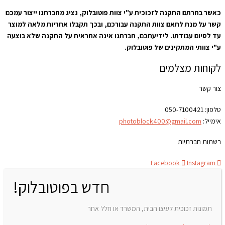
כאשר בחרתם התקנה לזכוכית ע"י צוות פוטובלוק, נציג מחברתנו ייצור עמכם
קשר על מנת לתאם צוות התקנה עבורכם, ובכך תקבלו אחריות מלאה למוצר
עד לסיום עבודתו. לידיעתכם, חברתנו אינה אחראית על התקנה שלא בוצעה
ע"י צוותי המתקינים של פוטובלוק.
לקוחות מצלמים
צור קשר
טלפון:
050-7100421
אימייל:
photoblock400@gmail.com
רשתות חברתיות
Facebook
Instagram
חדש בפוטובלוק!
תמונות זכוכית לעיצו הבית, המשרד או חלל אחר