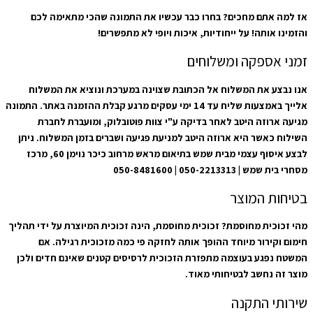
אז למה אתם מחכים? בחרו כבר עכשיו את התמונה שהכי מתאימה לכם
והזמינו אותה! על ייחודיות, איכות ויופי לא מתפשרים!
זמני אספקה ומשלוחים
אנו נבצע את המשלוח אל הכתובת שצוינה במערכת ונוציא את המשלוח
אלייך באמצעות שליח עד 14 ימי עסקים מרגע קבלת ההזמנה באתר. התמונה
מגיעה ארוזה היטב לאחר בדיקה ע"י צוות פוטובלוק, ומועברת לחברת
השילוח כאשר היא ארוזה היטב למניעת פגיעה ושברים בזמן המשלוח. ניתן
לבצע איסוף עצמי מבית שמש בתיאום מראש מרחוב כיכר נוימן 60, מרכז
מסחרי בית שמש | 050-2213313 | 050-8481600
בטיחות המוצר
מהי זכוכית מחוסמת? זכוכית מחוסמת, הינה זכוכית המיוצרת על ידי תהליך
חימום וקירור מיוחד ההופך אותה לחזקה פי כמה מזכוכית רגילה. אם
המשטח נפגע בעוצמה מתפזרת הזכוכית לרסיסים קטנים שאינם חדים ולכן
מוצר זה נחשב לבטיחותי מאוד.
שירותי התקנה