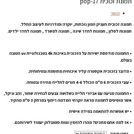
תמונת זכוכית pop-17
תיאור
תמונה זכוכית תעניק המון נוכחות, יוקרה ומודרניות לעיצוב החלל.
תמונות לסלון , תמונות לחדר שינה , תמונה למשרד , תמונה לחדר ילדים.
• התמונה מודפסת ישירות על הזכוכית באיכות 4k בטכנולוגיית uv הטובה
בעולם.
• מדובר בזכוכית אקסטרה קליר איכותית מחוסמת ובטיחותית.
• עובי הזכוכית 6 מ"מ הכולל 4-6 חורים לתלייה מהירה ובטוחה.
• התמונה מגיעה עם אביזרי תלייה בשלושה צבעים לבחירה שחור, זהב וניקל,
אשר מוסיפים לתמונה מראה יוקרתי המדמה ריחוף במרחק 3 ס"מ מהקיר.
• יש אפשרות להתאמה במידה אישית
• אז למה אתם מחכים? מהרו להזמין וצוות פוטובלוק יעמוד לשירותכם.
בחרו מידה