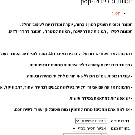
תמונת זכוכית pop-14
תיאור
תמונה זכוכית תעניק המון נוכחות, יוקרה ומודרניות לעיצוב החלל.
תמונות לסלון , תמונות לחדר שינה , תמונה למשרד , תמונה לחדר ילדים.
• התמונה מודפסת ישירות על הזכוכית באיכות 4k בטכנולוגיית uv הטובה בעולם.
• מדובר בזכוכית אקסטרה קליר איכותית מחוסמת ובטיחותית.
• עובי הזכוכית 6 מ"מ הכולל 4-6 חורים לתלייה מהירה ובטוחה.
• התמונה מגיעה עם אביזרי תלייה בשלושה צבעים לבחירה שחור, זהב וניקל, אשר מוס
• יש אפשרות להתאמה במידה אישית
• אז למה אתם מחכים? מהרו להזמין וצוות פוטובלוק יעמוד לשירותכם.
בחרו מידה
בחירת מנט