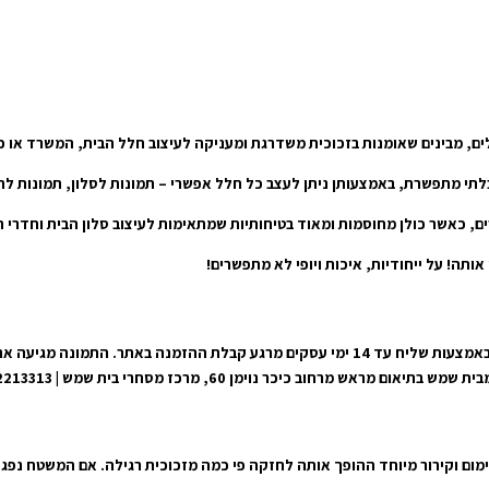
ים, מבינים שאומנות בזכוכית משדרגת ומעניקה לעיצוב חלל הבית, המשרד או כל
 בלתי מתפשרת, באמצעותן ניתן לעצב כל חלל אפשרי – תמונות לסלון, תמונות ל
תה! על ייחודיות, איכות ויופי לא מתפשרים!
אנו נבצע את המשלוח אל הכתובת שצוינה במערכת ונוציא את המשלוח אלייך באמצעות שליח עד 14 י
וימן 60, מרכז מסחרי בית שמש | 050-2213313 | 050-8481600
ימום וקירור מיוחד ההופך אותה לחזקה פי כמה מזכוכית רגילה. אם המשטח נפג