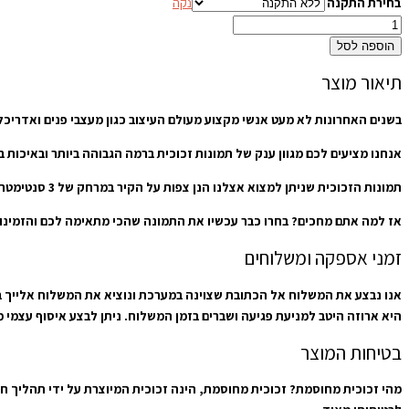
בחירת התקנה
נקה
הוספה לסל
תיאור מוצר
בשנים האחרונות לא מעט אנשי מקצוע מעולם העיצוב כגון מעצבי פנים ואדריכל
אנחנו מציעים לכם מגוון ענק של תמונות זכוכית ברמה הגבוהה ביותר ובאיכות
תמונות הזכוכית שניתן למצוא אצלנו הנן צפות על הקיר במרחק של 3 סנטימטרים, כאשר כולן מחוסמות ומאוד בטיחותיות שמתאימות לעיצוב סלון הבית וחדרי השינה, לכל סוגי המטבחים והפינות אוכל, וכן למשרדים וחדרי עבודה.
אז למה אתם מחכים? בחרו כבר עכשיו את התמונה שהכי מתאימה לכם והזמינו או
זמני אספקה ומשלוחים
היא ארוזה היטב למניעת פגיעה ושברים בזמן המשלוח. ניתן לבצע איסוף עצמי מבית שמש בתיאום מראש מרחוב כיכר נ
בטיחות המוצר
מהי זכוכית מחוסמת? זכוכית מחוסמת, הינה זכוכית המיוצרת על ידי תהליך ח