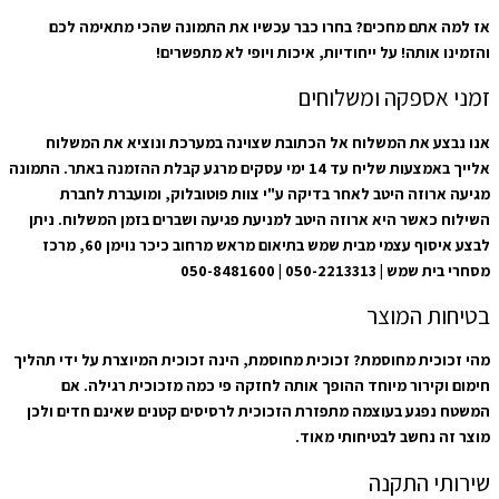
אז למה אתם מחכים? בחרו כבר עכשיו את התמונה שהכי מתאימה לכם
והזמינו אותה! על ייחודיות, איכות ויופי לא מתפשרים!
זמני אספקה ומשלוחים
אנו נבצע את המשלוח אל הכתובת שצוינה במערכת ונוציא את המשלוח
אלייך באמצעות שליח עד 14 ימי עסקים מרגע קבלת ההזמנה באתר. התמונה
מגיעה ארוזה היטב לאחר בדיקה ע"י צוות פוטובלוק, ומועברת לחברת
השילוח כאשר היא ארוזה היטב למניעת פגיעה ושברים בזמן המשלוח. ניתן
לבצע איסוף עצמי מבית שמש בתיאום מראש מרחוב כיכר נוימן 60, מרכז
מסחרי בית שמש | 050-2213313 | 050-8481600
בטיחות המוצר
מהי זכוכית מחוסמת? זכוכית מחוסמת, הינה זכוכית המיוצרת על ידי תהליך
חימום וקירור מיוחד ההופך אותה לחזקה פי כמה מזכוכית רגילה. אם
המשטח נפגע בעוצמה מתפזרת הזכוכית לרסיסים קטנים שאינם חדים ולכן
מוצר זה נחשב לבטיחותי מאוד.
שירותי התקנה