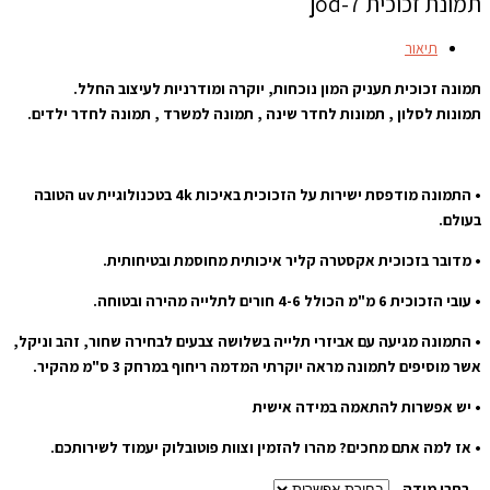
תמונת זכוכית jod-7
תיאור
תמונה זכוכית תעניק המון נוכחות, יוקרה ומודרניות לעיצוב החלל.
תמונות לסלון , תמונות לחדר שינה , תמונה למשרד , תמונה לחדר ילדים.
• התמונה מודפסת ישירות על הזכוכית באיכות 4k בטכנולוגיית uv הטובה
בעולם.
• מדובר בזכוכית אקסטרה קליר איכותית מחוסמת ובטיחותית.
• עובי הזכוכית 6 מ"מ הכולל 4-6 חורים לתלייה מהירה ובטוחה.
• התמונה מגיעה עם אביזרי תלייה בשלושה צבעים לבחירה שחור, זהב וניקל,
אשר מוסיפים לתמונה מראה יוקרתי המדמה ריחוף במרחק 3 ס"מ מהקיר.
• יש אפשרות להתאמה במידה אישית
• אז למה אתם מחכים? מהרו להזמין וצוות פוטובלוק יעמוד לשירותכם.
בחרו מידה