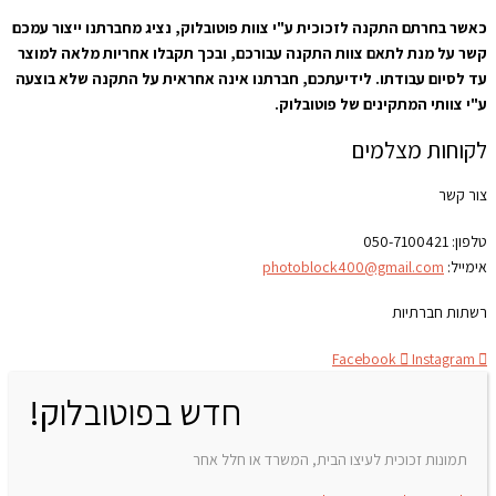
כאשר בחרתם התקנה לזכוכית ע"י צוות פוטובלוק, נציג מחברתנו ייצור עמכם
קשר על מנת לתאם צוות התקנה עבורכם, ובכך תקבלו אחריות מלאה למוצר
עד לסיום עבודתו. לידיעתכם, חברתנו אינה אחראית על התקנה שלא בוצעה
ע"י צוותי המתקינים של פוטובלוק.
לקוחות מצלמים
צור קשר
טלפון:
050-7100421
אימייל:
photoblock400@gmail.com
רשתות חברתיות
Facebook
Instagram
חדש בפוטובלוק!
תמונות זכוכית לעיצו הבית, המשרד או חלל אחר