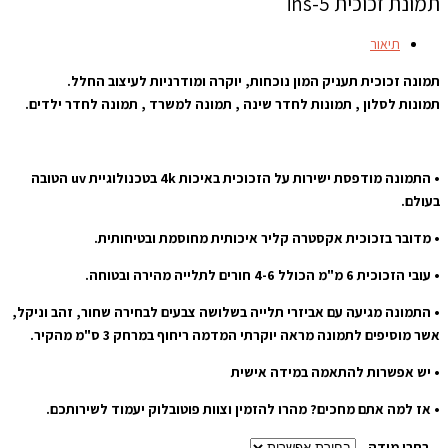
תמונת זכוכית ins-5
תיאור
תמונה זכוכית תעניק המון נוכחות, יוקרה ומודרניות לעיצוב החלל.
תמונות לסלון , תמונות לחדר שינה , תמונה למשרד , תמונה לחדר ילדים.
• התמונה מודפסת ישירות על הזכוכית באיכות 4k בטכנולוגיית uv הטובה
בעולם.
• מדובר בזכוכית אקסטרה קליר איכותית מחוסמת ובטיחותית.
• עובי הזכוכית 6 מ"מ הכולל 4-6 חורים לתלייה מהירה ובטוחה.
• התמונה מגיעה עם אביזרי תלייה בשלושה צבעים לבחירה שחור, זהב וניקל,
אשר מוסיפים לתמונה מראה יוקרתי המדמה ריחוף במרחק 3 ס"מ מהקיר.
• יש אפשרות להתאמה במידה אישית
• אז למה אתם מחכים? מהרו להזמין וצוות פוטובלוק יעמוד לשירותכם.
בחרו מידה