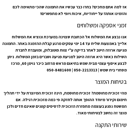
אז למה אתם מחכים? בחרו כבר עכשיו את התמונה שהכי מתאימה לכם
והזמינו אותה! על ייחודיות, איכות ויופי לא מתפשרים!
זמני אספקה ומשלוחים
אנו נבצע את המשלוח אל הכתובת שצוינה במערכת ונוציא את המשלוח
אלייך באמצעות שליח עד 14 ימי עסקים מרגע קבלת ההזמנה באתר. התמונה
מגיעה ארוזה היטב לאחר בדיקה ע"י צוות פוטובלוק, ומועברת לחברת
השילוח כאשר היא ארוזה היטב למניעת פגיעה ושברים בזמן המשלוח. ניתן
לבצע איסוף עצמי מבית שמש בתיאום מראש מרחוב כיכר נוימן 60, מרכז
מסחרי בית שמש | 050-2213313 | 050-8481600
בטיחות המוצר
מהי זכוכית מחוסמת? זכוכית מחוסמת, הינה זכוכית המיוצרת על ידי תהליך
חימום וקירור מיוחד ההופך אותה לחזקה פי כמה מזכוכית רגילה. אם
המשטח נפגע בעוצמה מתפזרת הזכוכית לרסיסים קטנים שאינם חדים ולכן
מוצר זה נחשב לבטיחותי מאוד.
שירותי התקנה