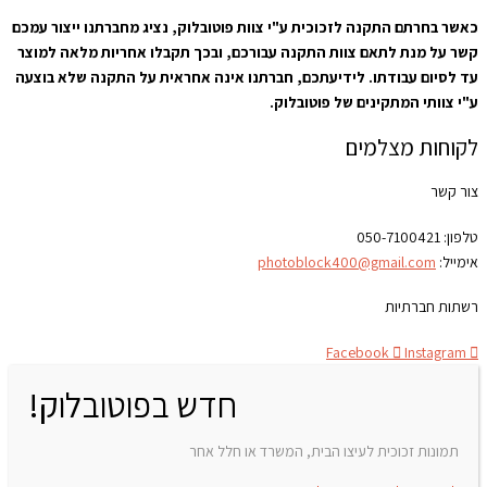
כאשר בחרתם התקנה לזכוכית ע"י צוות פוטובלוק, נציג מחברתנו ייצור עמכם
קשר על מנת לתאם צוות התקנה עבורכם, ובכך תקבלו אחריות מלאה למוצר
עד לסיום עבודתו. לידיעתכם, חברתנו אינה אחראית על התקנה שלא בוצעה
ע"י צוותי המתקינים של פוטובלוק.
לקוחות מצלמים
צור קשר
טלפון:
050-7100421
אימייל:
photoblock400@gmail.com
רשתות חברתיות
Facebook
Instagram
חדש בפוטובלוק!
תמונות זכוכית לעיצו הבית, המשרד או חלל אחר