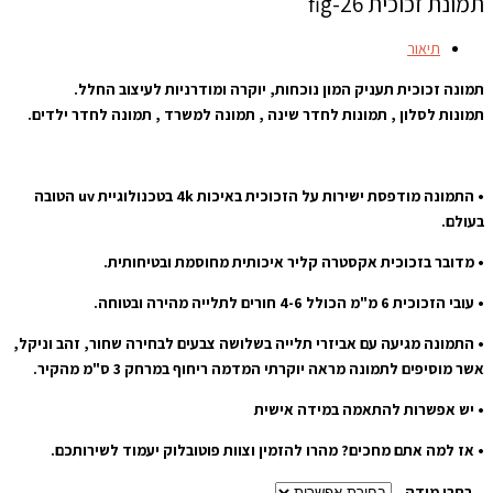
תמונת זכוכית fig-26
תיאור
תמונה זכוכית תעניק המון נוכחות, יוקרה ומודרניות לעיצוב החלל.
תמונות לסלון , תמונות לחדר שינה , תמונה למשרד , תמונה לחדר ילדים.
• התמונה מודפסת ישירות על הזכוכית באיכות 4k בטכנולוגיית uv הטובה
בעולם.
• מדובר בזכוכית אקסטרה קליר איכותית מחוסמת ובטיחותית.
• עובי הזכוכית 6 מ"מ הכולל 4-6 חורים לתלייה מהירה ובטוחה.
• התמונה מגיעה עם אביזרי תלייה בשלושה צבעים לבחירה שחור, זהב וניקל,
אשר מוסיפים לתמונה מראה יוקרתי המדמה ריחוף במרחק 3 ס"מ מהקיר.
• יש אפשרות להתאמה במידה אישית
• אז למה אתם מחכים? מהרו להזמין וצוות פוטובלוק יעמוד לשירותכם.
בחרו מידה