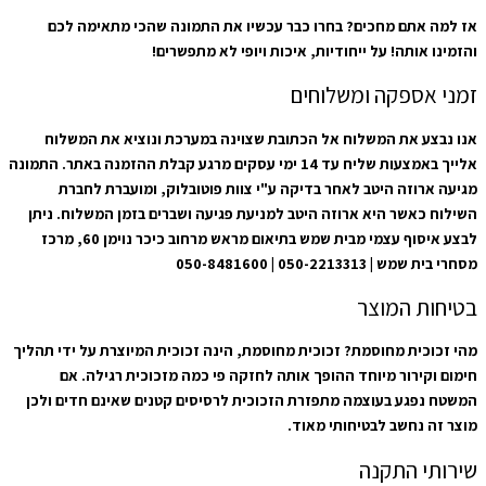
אז למה אתם מחכים? בחרו כבר עכשיו את התמונה שהכי מתאימה לכם
והזמינו אותה! על ייחודיות, איכות ויופי לא מתפשרים!
זמני אספקה ומשלוחים
אנו נבצע את המשלוח אל הכתובת שצוינה במערכת ונוציא את המשלוח
אלייך באמצעות שליח עד 14 ימי עסקים מרגע קבלת ההזמנה באתר. התמונה
מגיעה ארוזה היטב לאחר בדיקה ע"י צוות פוטובלוק, ומועברת לחברת
השילוח כאשר היא ארוזה היטב למניעת פגיעה ושברים בזמן המשלוח. ניתן
לבצע איסוף עצמי מבית שמש בתיאום מראש מרחוב כיכר נוימן 60, מרכז
מסחרי בית שמש | 050-2213313 | 050-8481600
בטיחות המוצר
מהי זכוכית מחוסמת? זכוכית מחוסמת, הינה זכוכית המיוצרת על ידי תהליך
חימום וקירור מיוחד ההופך אותה לחזקה פי כמה מזכוכית רגילה. אם
המשטח נפגע בעוצמה מתפזרת הזכוכית לרסיסים קטנים שאינם חדים ולכן
מוצר זה נחשב לבטיחותי מאוד.
שירותי התקנה