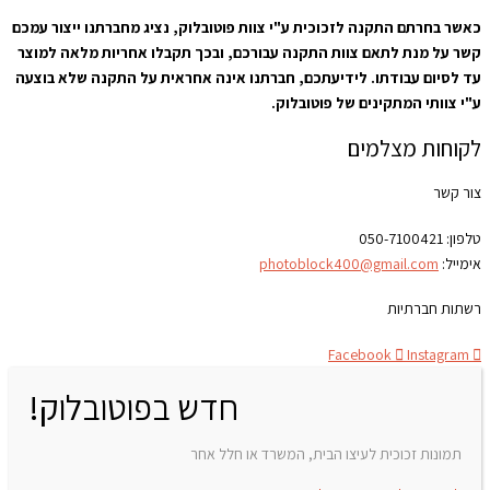
כאשר בחרתם התקנה לזכוכית ע"י צוות פוטובלוק, נציג מחברתנו ייצור עמכם
קשר על מנת לתאם צוות התקנה עבורכם, ובכך תקבלו אחריות מלאה למוצר
עד לסיום עבודתו. לידיעתכם, חברתנו אינה אחראית על התקנה שלא בוצעה
ע"י צוותי המתקינים של פוטובלוק.
לקוחות מצלמים
צור קשר
טלפון:
050-7100421
אימייל:
photoblock400@gmail.com
רשתות חברתיות
Facebook
Instagram
חדש בפוטובלוק!
תמונות זכוכית לעיצו הבית, המשרד או חלל אחר