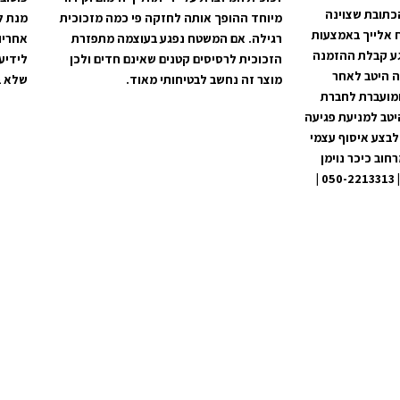
כתובת שצוינה
מיוחד ההופך אותה לחזקה פי כמה מזכוכית
מנת ל
 אלייך באמצעות
רגילה. אם המשטח נפגע בעוצמה מתפזרת
אחריו
קים מרגע קבלת ההזמנה
הזכוכית לרסיסים קטנים שאינם חדים ולכן
לידיע
ה היטב לאחר
מוצר זה נחשב לבטיחותי מאוד.
שלא ב
ומועברת לחברת
יטב למניעת פגיעה
לבצע איסוף עצמי
וב כיכר נוימן
60, מרכז מסחרי בית שמש | 050-2213313 |