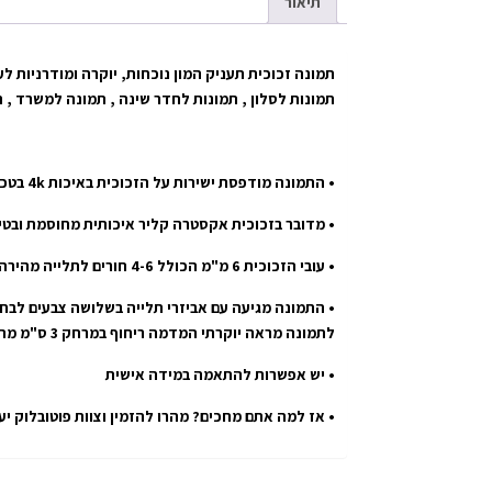
תיאור
תמונה זכוכית תעניק המון נוכחות, יוקרה ומודרניות לע
תמונות לסלון , תמונות לחדר שינה , תמונה למשרד , 
• התמונה מודפסת ישירות על הזכוכית באיכות 4k בטכנולוגיית uv הטובה בעולם.
• מדובר בזכוכית אקסטרה קליר איכותית מחוסמת ובטי
• עובי הזכוכית 6 מ"מ הכולל 4-6 חורים לתלייה מהירה ובטוחה.
• התמונה מגיעה עם אביזרי תלייה בשלושה צבעים לבחי
לתמונה מראה יוקרתי המדמה ריחוף במרחק 3 ס"מ מהקיר.
• יש אפשרות להתאמה במידה אישית
• אז למה אתם מחכים? מהרו להזמין וצוות פוטובלוק י