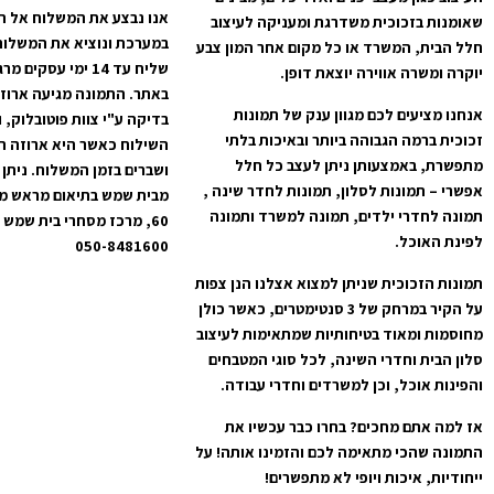
אנו נבצע את המשלוח אל ה
שאומנות בזכוכית משדרגת ומעניקה לעיצוב
במערכת ונוציא את המשלוח
חלל הבית, המשרד או כל מקום אחר המון צבע
שליח עד 14 ימי עס
יוקרה ומשרה אווירה יוצאת דופן.
באתר. התמונה מגיעה ארוז
אנחנו מציעים לכם מגוון ענק של תמונות
בדיקה ע"י צוות פוטובלוק, 
זכוכית ברמה הגבוהה ביותר ובאיכות בלתי
השילוח כאשר היא ארוזה ה
מתפשרת, באמצעותן ניתן לעצב כל חלל
ושברים בזמן המשלוח. ניתן 
אפשרי – תמונות לסלון, תמונות לחדר שינה ,
מבית שמש בתיאום מראש מרח
תמונה לחדרי ילדים, תמונה למשרד ותמונה
לפינת האוכל.
050-8481600
תמונות הזכוכית שניתן למצוא אצלנו הנן צפות
על הקיר במרחק של 3 סנטימטרים, כאשר כולן
מחוסמות ומאוד בטיחותיות שמתאימות לעיצוב
סלון הבית וחדרי השינה, לכל סוגי המטבחים
והפינות אוכל, וכן למשרדים וחדרי עבודה.
אז למה אתם מחכים? בחרו כבר עכשיו את
התמונה שהכי מתאימה לכם והזמינו אותה! על
ייחודיות, איכות ויופי לא מתפשרים!