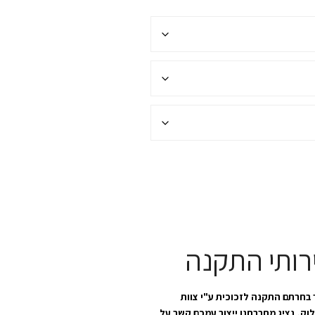
רותי התקנה
בחרתם התקנה לזכוכית ע"י צוות
לוק, נציג מחברתנו ייצור עמכם קשר על