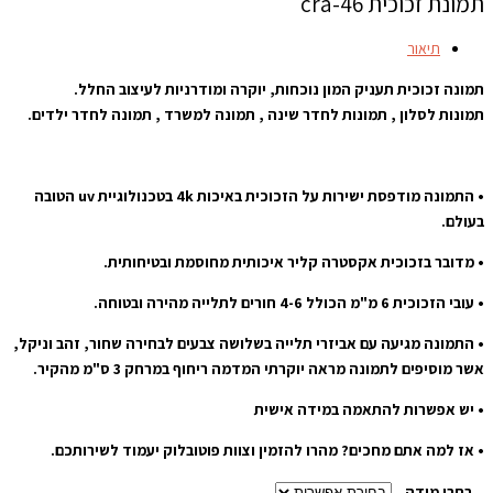
תמונת זכוכית cra-46
תיאור
תמונה זכוכית תעניק המון נוכחות, יוקרה ומודרניות לעיצוב החלל.
תמונות לסלון , תמונות לחדר שינה , תמונה למשרד , תמונה לחדר ילדים.
• התמונה מודפסת ישירות על הזכוכית באיכות 4k בטכנולוגיית uv הטובה
בעולם.
• מדובר בזכוכית אקסטרה קליר איכותית מחוסמת ובטיחותית.
• עובי הזכוכית 6 מ"מ הכולל 4-6 חורים לתלייה מהירה ובטוחה.
• התמונה מגיעה עם אביזרי תלייה בשלושה צבעים לבחירה שחור, זהב וניקל,
אשר מוסיפים לתמונה מראה יוקרתי המדמה ריחוף במרחק 3 ס"מ מהקיר.
• יש אפשרות להתאמה במידה אישית
• אז למה אתם מחכים? מהרו להזמין וצוות פוטובלוק יעמוד לשירותכם.
בחרו מידה