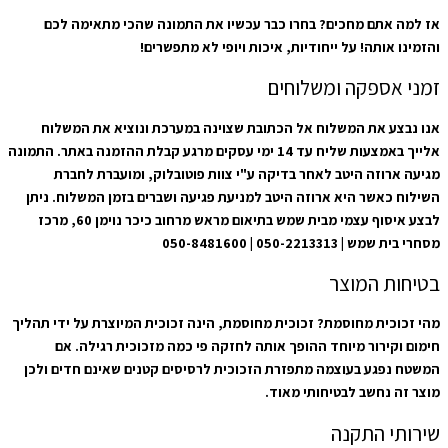
אז למה אתם מחכים? בחרו כבר עכשיו את התמונה שהכי מתאימה לכם
והזמינו אותה! על ייחודיות, איכות ויופי לא מתפשרים!
זמני אספקה ומשלוחים
אנו נבצע את המשלוח אל הכתובת שצוינה במערכת ונוציא את המשלוח
אלייך באמצעות שליח עד 14 ימי עסקים מרגע קבלת ההזמנה באתר. התמונה
מגיעה ארוזה היטב לאחר בדיקה ע"י צוות פוטובלוק, ומועברת לחברת
השילוח כאשר היא ארוזה היטב למניעת פגיעה ושברים בזמן המשלוח. ניתן
לבצע איסוף עצמי מבית שמש בתיאום מראש מרחוב כיכר נוימן 60, מרכז
מסחרי בית שמש | 050-2213313 | 050-8481600
בטיחות המוצר
מהי זכוכית מחוסמת? זכוכית מחוסמת, הינה זכוכית המיוצרת על ידי תהליך
חימום וקירור מיוחד ההופך אותה לחזקה פי כמה מזכוכית רגילה. אם
המשטח נפגע בעוצמה מתפזרת הזכוכית לרסיסים קטנים שאינם חדים ולכן
מוצר זה נחשב לבטיחותי מאוד.
שירותי התקנה