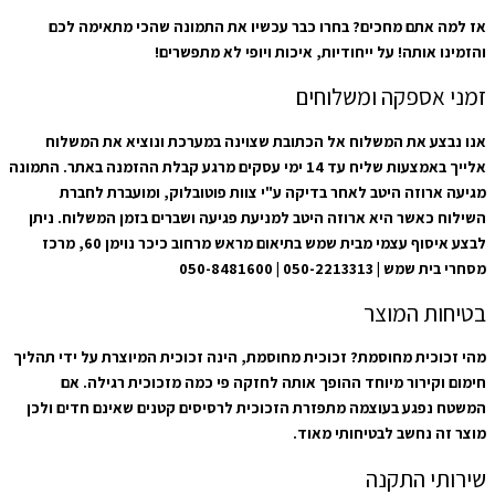
אז למה אתם מחכים? בחרו כבר עכשיו את התמונה שהכי מתאימה לכם
והזמינו אותה! על ייחודיות, איכות ויופי לא מתפשרים!
זמני אספקה ומשלוחים
אנו נבצע את המשלוח אל הכתובת שצוינה במערכת ונוציא את המשלוח
אלייך באמצעות שליח עד 14 ימי עסקים מרגע קבלת ההזמנה באתר. התמונה
מגיעה ארוזה היטב לאחר בדיקה ע"י צוות פוטובלוק, ומועברת לחברת
השילוח כאשר היא ארוזה היטב למניעת פגיעה ושברים בזמן המשלוח. ניתן
לבצע איסוף עצמי מבית שמש בתיאום מראש מרחוב כיכר נוימן 60, מרכז
מסחרי בית שמש | 050-2213313 | 050-8481600
בטיחות המוצר
מהי זכוכית מחוסמת? זכוכית מחוסמת, הינה זכוכית המיוצרת על ידי תהליך
חימום וקירור מיוחד ההופך אותה לחזקה פי כמה מזכוכית רגילה. אם
המשטח נפגע בעוצמה מתפזרת הזכוכית לרסיסים קטנים שאינם חדים ולכן
מוצר זה נחשב לבטיחותי מאוד.
שירותי התקנה