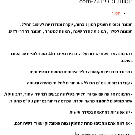
תמונת זכוכית com-26
תיאור
תמונה זכוכית תעניק המון נוכחות, יוקרה ומודרניות לעיצוב החלל.
תמונות לסלון , תמונות לחדר שינה , תמונה למשרד , תמונה לחדר ילדים.
• התמונה מודפסת ישירות על הזכוכית באיכות 4k בטכנולוגיית uv הטובה
בעולם.
• מדובר בזכוכית אקסטרה קליר איכותית מחוסמת ובטיחותית.
• עובי הזכוכית 6 מ"מ הכולל 4-6 חורים לתלייה מהירה ובטוחה.
• התמונה מגיעה עם אביזרי תלייה בשלושה צבעים לבחירה שחור, זהב וניקל,
אשר מוסיפים לתמונה מראה יוקרתי המדמה ריחוף במרחק 3 ס"מ מהקיר.
• יש אפשרות להתאמה במידה אישית
• אז למה אתם מחכים? מהרו להזמין וצוות פוטובלוק יעמוד לשירותכם.
בחרו מידה