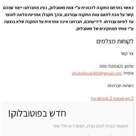
כאשר בחרתם התקנה לזכוכית ע"י צוות פוטובלוק, נציג מחברתנו ייצור עמכם
קשר על מנת לתאם צוות התקנה עבורכם, ובכך תקבלו אחריות מלאה למוצר
עד לסיום עבודתו. לידיעתכם, חברתנו אינה אחראית על התקנה שלא בוצעה
ע"י צוותי המתקינים של פוטובלוק.
לקוחות מצלמים
צור קשר
טלפון:
050-7100421
אימייל:
photoblock400@gmail.com
רשתות חברתיות
Facebook
Instagram
חדש בפוטובלוק!
תמונות זכוכית לעיצו הבית, המשרד או חלל אחר