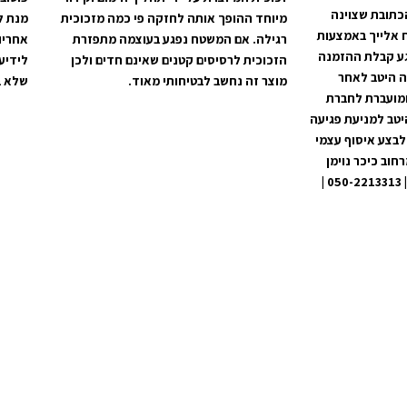
כתובת שצוינה
מיוחד ההופך אותה לחזקה פי כמה מזכוכית
מנת ל
 אלייך באמצעות
רגילה. אם המשטח נפגע בעוצמה מתפזרת
אחריו
קים מרגע קבלת ההזמנה
הזכוכית לרסיסים קטנים שאינם חדים ולכן
לידיע
ה היטב לאחר
מוצר זה נחשב לבטיחותי מאוד.
שלא ב
ומועברת לחברת
יטב למניעת פגיעה
לבצע איסוף עצמי
וב כיכר נוימן
60, מרכז מסחרי בית שמש | 050-2213313 |