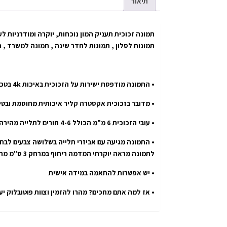
תיאור
תמונה זכוכית תעניק המון נוכחות, יוקרה ומודרניות לע
תמונות לסלון , תמונות לחדר שינה , תמונה למשרד , 
• התמונה מודפסת ישירות על הזכוכית באיכות 4k בטכנולוגיית uv הטובה בעולם.
• מדובר בזכוכית אקסטרה קליר איכותית מחוסמת ובטי
• עובי הזכוכית 6 מ"מ הכולל 4-6 חורים לתלייה מהירה ובטוחה.
• התמונה מגיעה עם אביזרי תלייה בשלושה צבעים לבחי
לתמונה מראה יוקרתי המדמה ריחוף במרחק 3 ס"מ מהקיר.
• יש אפשרות להתאמה במידה אישית
• אז למה אתם מחכים? מהרו להזמין וצוות פוטובלוק י