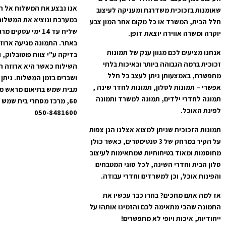
אנו נבצע את המשלוח אל ה
שאומנות בזכוכית משדרגת ומעניקה לעיצוב
במערכת ונוציא את המשלוח
חלל הבית, המשרד או כל מקום אחר המון צבע
שליח עד 14 ימי עס
יוקרה ומשרה אווירה יוצאת דופן.
באתר. התמונה מגיעה ארוז
אנחנו מציעים לכם מגוון ענק של תמונות
בדיקה ע"י צוות פוטובלוק, 
זכוכית ברמה הגבוהה ביותר ובאיכות בלתי
השילוח כאשר היא ארוזה ה
מתפשרת, באמצעותן ניתן לעצב כל חלל
ושברים בזמן המשלוח. ניתן 
אפשרי – תמונות לסלון, תמונות לחדר שינה ,
מבית שמש בתיאום מראש מרח
תמונה לחדרי ילדים, תמונה למשרד ותמונה
לפינת האוכל.
050-8481600
תמונות הזכוכית שניתן למצוא אצלנו הנן צפות
על הקיר במרחק של 3 סנטימטרים, כאשר כולן
מחוסמות ומאוד בטיחותיות שמתאימות לעיצוב
סלון הבית וחדרי השינה, לכל סוגי המטבחים
והפינות אוכל, וכן למשרדים וחדרי עבודה.
אז למה אתם מחכים? בחרו כבר עכשיו את
התמונה שהכי מתאימה לכם והזמינו אותה! על
ייחודיות, איכות ויופי לא מתפשרים!