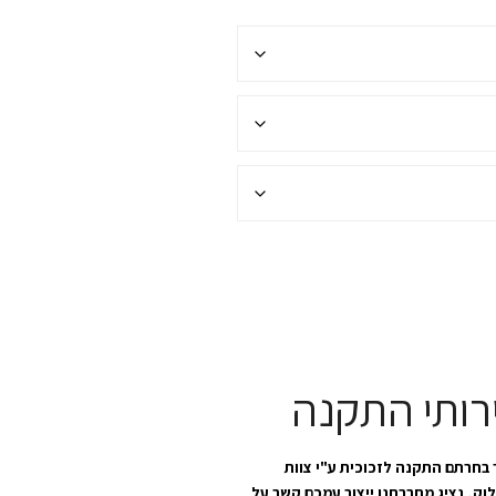
רותי התקנה
בחרתם התקנה לזכוכית ע"י צוות
לוק, נציג מחברתנו ייצור עמכם קשר על