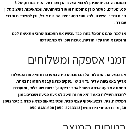
תמונות הזכוכית שניתן למצוא אצלנו הנן צפות על הקיר במרחק של 3
סנטימטרים, כאשר כולן מחוסמות ומאוד בטיחותיות שמתאימות לעיצוב סלון
הבית וחדרי השינה, לכל סוגי המטבחים והפינות אוכל, וכן למשרדים וחדרי
עבודה.
אז למה אתם מחכים? בחרו כבר עכשיו את התמונה שהכי מתאימה לכם
והזמינו אותה! על ייחודיות, איכות ויופי לא מתפשרים!
זמני אספקה ומשלוחים
אנו נבצע את המשלוח אל הכתובת שצוינה במערכת ונוציא את המשלוח
אלייך באמצעות שליח עד 14 ימי עסקים מרגע קבלת ההזמנה באתר.
התמונה מגיעה ארוזה היטב לאחר בדיקה ע"י צוות פוטובלוק, ומועברת
לחברת השילוח כאשר היא ארוזה היטב למניעת פגיעה ושברים בזמן
המשלוח. ניתן לבצע איסוף עצמי מבית שמש בתיאום מראש מרחוב כיכר נוימן
60, מרכז מסחרי בית שמש | 050-2213313 | 050-8481600
בטיחות המוצר