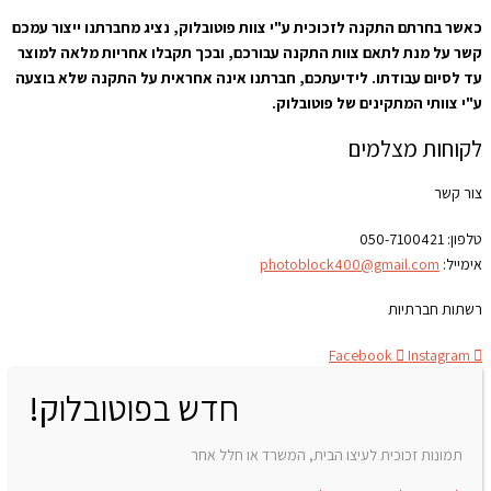
כאשר בחרתם התקנה לזכוכית ע"י צוות פוטובלוק, נציג מחברתנו ייצור עמכם
קשר על מנת לתאם צוות התקנה עבורכם, ובכך תקבלו אחריות מלאה למוצר
עד לסיום עבודתו. לידיעתכם, חברתנו אינה אחראית על התקנה שלא בוצעה
ע"י צוותי המתקינים של פוטובלוק.
לקוחות מצלמים
צור קשר
טלפון:
050-7100421
אימייל:
photoblock400@gmail.com
רשתות חברתיות
Facebook
Instagram
חדש בפוטובלוק!
תמונות זכוכית לעיצו הבית, המשרד או חלל אחר