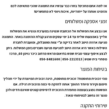
אז למה אתם מחכים? בחרו כבר עכשיו את התמונה שהכי מתאימה לכם
והזמינו אותה! על ייחודיות, איכות ויופי לא מתפשרים!
זמני אספקה ומשלוחים
אנו נבצע את המשלוח אל הכתובת שצוינה במערכת ונוציא את המשלוח
אלייך באמצעות שליח עד 14 ימי עסקים מרגע קבלת ההזמנה באתר. התמונה
מגיעה ארוזה היטב לאחר בדיקה ע"י צוות פוטובלוק, ומועברת לחברת
השילוח כאשר היא ארוזה היטב למניעת פגיעה ושברים בזמן המשלוח. ניתן
לבצע איסוף עצמי מבית שמש בתיאום מראש מרחוב כיכר נוימן 60, מרכז
מסחרי בית שמש | 050-2213313 | 050-8481600
בטיחות המוצר
מהי זכוכית מחוסמת? זכוכית מחוסמת, הינה זכוכית המיוצרת על ידי תהליך
חימום וקירור מיוחד ההופך אותה לחזקה פי כמה מזכוכית רגילה. אם
המשטח נפגע בעוצמה מתפזרת הזכוכית לרסיסים קטנים שאינם חדים ולכן
מוצר זה נחשב לבטיחותי מאוד.
שירותי התקנה