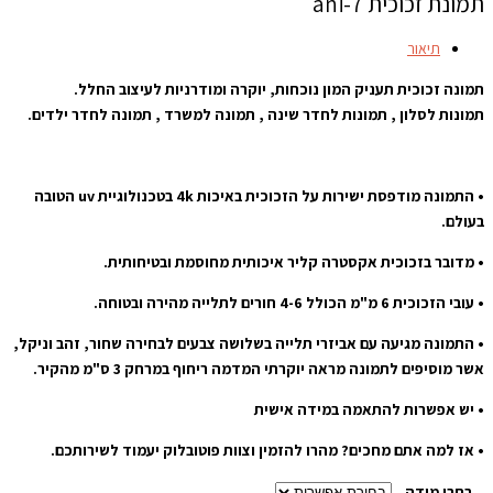
תמונת זכוכית ani-7
תיאור
תמונה זכוכית תעניק המון נוכחות, יוקרה ומודרניות לעיצוב החלל.
תמונות לסלון , תמונות לחדר שינה , תמונה למשרד , תמונה לחדר ילדים.
• התמונה מודפסת ישירות על הזכוכית באיכות 4k בטכנולוגיית uv הטובה
בעולם.
• מדובר בזכוכית אקסטרה קליר איכותית מחוסמת ובטיחותית.
• עובי הזכוכית 6 מ"מ הכולל 4-6 חורים לתלייה מהירה ובטוחה.
• התמונה מגיעה עם אביזרי תלייה בשלושה צבעים לבחירה שחור, זהב וניקל,
אשר מוסיפים לתמונה מראה יוקרתי המדמה ריחוף במרחק 3 ס"מ מהקיר.
• יש אפשרות להתאמה במידה אישית
• אז למה אתם מחכים? מהרו להזמין וצוות פוטובלוק יעמוד לשירותכם.
בחרו מידה