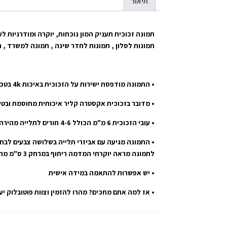
תיאור
תמונה זכוכית תעניק המון נוכחות, יוקרה ומודרניות לע
תמונות לסלון , תמונות לחדר שינה , תמונה למשרד , 
• התמונה מודפסת ישירות על הזכוכית באיכות 4k בטכנולוגיית uv הטובה בעולם.
• מדובר בזכוכית אקסטרה קליר איכותית מחוסמת ובטי
• עובי הזכוכית 6 מ"מ הכולל 4-6 חורים לתלייה מהירה ובטוחה.
• התמונה מגיעה עם אביזרי תלייה בשלושה צבעים לבחי
לתמונה מראה יוקרתי המדמה ריחוף במרחק 3 ס"מ מהקיר.
• יש אפשרות להתאמה במידה אישית
• אז למה אתם מחכים? מהרו להזמין וצוות פוטובלוק י