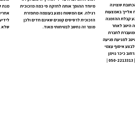
כתובת שצוינה
מיוחד ההופך אותה לחזקה פי כמה מזכוכית
מנת ל
 אלייך באמצעות
רגילה. אם המשטח נפגע בעוצמה מתפזרת
אחריו
קים מרגע קבלת ההזמנה
הזכוכית לרסיסים קטנים שאינם חדים ולכן
לידיע
ה היטב לאחר
מוצר זה נחשב לבטיחותי מאוד.
שלא ב
ומועברת לחברת
יטב למניעת פגיעה
לבצע איסוף עצמי
וב כיכר נוימן
60, מרכז מסחרי בית שמש | 050-2213313 |