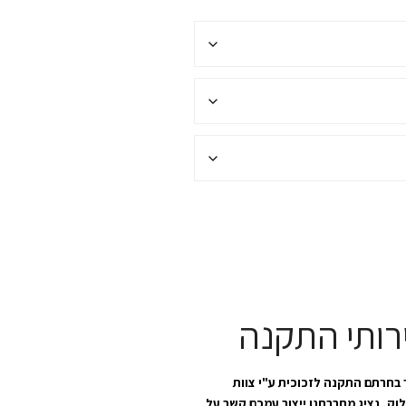
רותי התקנה
בחרתם התקנה לזכוכית ע"י צוות
לוק, נציג מחברתנו ייצור עמכם קשר על