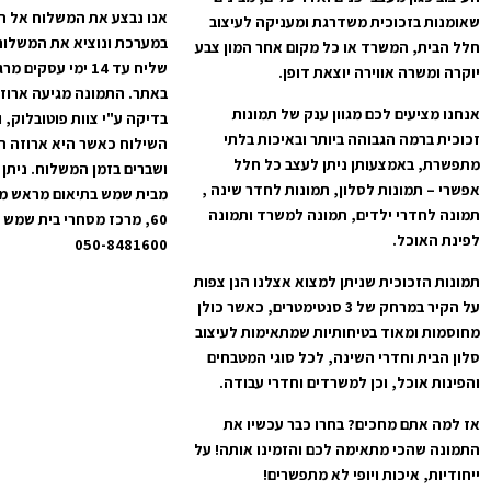
אנו נבצע את המשלוח אל ה
שאומנות בזכוכית משדרגת ומעניקה לעיצוב
במערכת ונוציא את המשלוח
חלל הבית, המשרד או כל מקום אחר המון צבע
שליח עד 14 ימי עס
יוקרה ומשרה אווירה יוצאת דופן.
באתר. התמונה מגיעה ארוז
אנחנו מציעים לכם מגוון ענק של תמונות
בדיקה ע"י צוות פוטובלוק, 
זכוכית ברמה הגבוהה ביותר ובאיכות בלתי
השילוח כאשר היא ארוזה ה
מתפשרת, באמצעותן ניתן לעצב כל חלל
ושברים בזמן המשלוח. ניתן 
אפשרי – תמונות לסלון, תמונות לחדר שינה ,
מבית שמש בתיאום מראש מרח
תמונה לחדרי ילדים, תמונה למשרד ותמונה
לפינת האוכל.
050-8481600
תמונות הזכוכית שניתן למצוא אצלנו הנן צפות
על הקיר במרחק של 3 סנטימטרים, כאשר כולן
מחוסמות ומאוד בטיחותיות שמתאימות לעיצוב
סלון הבית וחדרי השינה, לכל סוגי המטבחים
והפינות אוכל, וכן למשרדים וחדרי עבודה.
אז למה אתם מחכים? בחרו כבר עכשיו את
התמונה שהכי מתאימה לכם והזמינו אותה! על
ייחודיות, איכות ויופי לא מתפשרים!