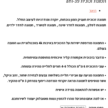
תמונת זכוכית ani-39
תיאור
תמונה זכוכית תעניק המון נוכחות, יוקרה ומודרניות לעיצוב החלל.
תמונות לסלון , תמונות לחדר שינה , תמונה למשרד , תמונה לחדר ילדים.
• התמונה מודפסת ישירות על הזכוכית באיכות 4k בטכנולוגיית uv הטובה
בעולם.
• מדובר בזכוכית אקסטרה קליר איכותית מחוסמת ובטיחותית.
• עובי הזכוכית 6 מ"מ הכולל 4-6 חורים לתלייה מהירה ובטוחה.
• התמונה מגיעה עם אביזרי תלייה בשלושה צבעים לבחירה שחור, זהב וניקל,
אשר מוסיפים לתמונה מראה יוקרתי המדמה ריחוף במרחק 3 ס"מ מהקיר.
• יש אפשרות להתאמה במידה אישית
• אז למה אתם מחכים? מהרו להזמין וצוות פוטובלוק יעמוד לשירותכם.
בחרו מידה