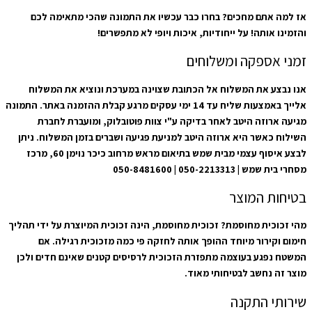
אז למה אתם מחכים? בחרו כבר עכשיו את התמונה שהכי מתאימה לכם
והזמינו אותה! על ייחודיות, איכות ויופי לא מתפשרים!
זמני אספקה ומשלוחים
אנו נבצע את המשלוח אל הכתובת שצוינה במערכת ונוציא את המשלוח
אלייך באמצעות שליח עד 14 ימי עסקים מרגע קבלת ההזמנה באתר. התמונה
מגיעה ארוזה היטב לאחר בדיקה ע"י צוות פוטובלוק, ומועברת לחברת
השילוח כאשר היא ארוזה היטב למניעת פגיעה ושברים בזמן המשלוח. ניתן
לבצע איסוף עצמי מבית שמש בתיאום מראש מרחוב כיכר נוימן 60, מרכז
מסחרי בית שמש | 050-2213313 | 050-8481600
בטיחות המוצר
מהי זכוכית מחוסמת? זכוכית מחוסמת, הינה זכוכית המיוצרת על ידי תהליך
חימום וקירור מיוחד ההופך אותה לחזקה פי כמה מזכוכית רגילה. אם
המשטח נפגע בעוצמה מתפזרת הזכוכית לרסיסים קטנים שאינם חדים ולכן
מוצר זה נחשב לבטיחותי מאוד.
שירותי התקנה