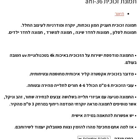
תמונת זכוכית ani-36
תיאור
תמונה זכוכית תעניק המון נוכחות, יוקרה ומודרניות לעיצוב החלל.
תמונות לסלון , תמונות לחדר שינה , תמונה למשרד , תמונה לחדר ילדים.
• התמונה מודפסת ישירות על הזכוכית באיכות 4k בטכנולוגיית uv הטובה
בעולם.
• מדובר בזכוכית אקסטרה קליר איכותית מחוסמת ובטיחותית.
• עובי הזכוכית 6 מ"מ הכולל 4-6 חורים לתלייה מהירה ובטוחה.
• התמונה מגיעה עם אביזרי תלייה בשלושה צבעים לבחירה שחור, זהב וניקל,
אשר מוסיפים לתמונה מראה יוקרתי המדמה ריחוף במרחק 3 ס"מ מהקיר.
• יש אפשרות להתאמה במידה אישית
• אז למה אתם מחכים? מהרו להזמין וצוות פוטובלוק יעמוד לשירותכם.
בחרו מידה