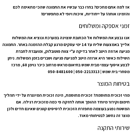
אז למה אתם מחכים? בחרו כבר עכשיו את התמונה שהכי מתאימה לכם
והזמינו אותה! על ייחודיות, איכות ויופי לא מתפשרים!
זמני אספקה ומשלוחים
אנו נבצע את המשלוח אל הכתובת שצוינה במערכת ונוציא את המשלוח
אלייך באמצעות שליח עד 14 ימי עסקים מרגע קבלת ההזמנה באתר. התמונה
מגיעה ארוזה היטב לאחר בדיקה ע"י צוות פוטובלוק, ומועברת לחברת
השילוח כאשר היא ארוזה היטב למניעת פגיעה ושברים בזמן המשלוח. ניתן
לבצע איסוף עצמי מבית שמש בתיאום מראש מרחוב כיכר נוימן 60, מרכז
מסחרי בית שמש | 050-2213313 | 050-8481600
בטיחות המוצר
מהי זכוכית מחוסמת? זכוכית מחוסמת, הינה זכוכית המיוצרת על ידי תהליך
חימום וקירור מיוחד ההופך אותה לחזקה פי כמה מזכוכית רגילה. אם
המשטח נפגע בעוצמה מתפזרת הזכוכית לרסיסים קטנים שאינם חדים ולכן
מוצר זה נחשב לבטיחותי מאוד.
שירותי התקנה