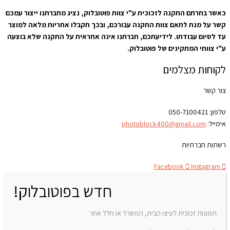
כאשר בחרתם התקנה לזכוכית ע"י צוות פוטובלוק, נציג מחברתנו ייצור עמכם
קשר על מנת לתאם צוות התקנה עבורכם, ובכך תקבלו אחריות מלאה למוצר
עד לסיום עבודתו. לידיעתכם, חברתנו אינה אחראית על התקנה שלא בוצעה
ע"י צוותי המתקינים של פוטובלוק.
לקוחות מצלמים
צור קשר
טלפון:
050-7100421
אימייל:
photoblock400@gmail.com
רשתות חברתיות
Facebook
Instagram
חדש בפוטובלוק!
תמונות זכוכית לעיצו הבית, המשרד או חלל אחר