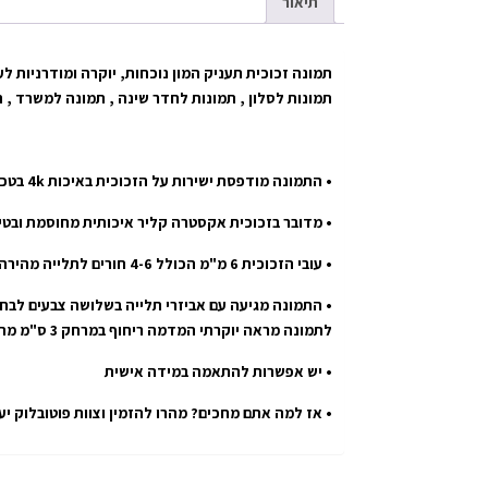
תיאור
תמונה זכוכית תעניק המון נוכחות, יוקרה ומודרניות לע
תמונות לסלון , תמונות לחדר שינה , תמונה למשרד , 
• התמונה מודפסת ישירות על הזכוכית באיכות 4k בטכנולוגיית uv הטובה בעולם.
• מדובר בזכוכית אקסטרה קליר איכותית מחוסמת ובטי
• עובי הזכוכית 6 מ"מ הכולל 4-6 חורים לתלייה מהירה ובטוחה.
• התמונה מגיעה עם אביזרי תלייה בשלושה צבעים לבחי
לתמונה מראה יוקרתי המדמה ריחוף במרחק 3 ס"מ מהקיר.
• יש אפשרות להתאמה במידה אישית
• אז למה אתם מחכים? מהרו להזמין וצוות פוטובלוק י