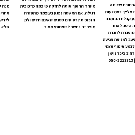
כתובת שצוינה
מיוחד ההופך אותה לחזקה פי כמה מזכוכית
מנת ל
 אלייך באמצעות
רגילה. אם המשטח נפגע בעוצמה מתפזרת
אחריו
קים מרגע קבלת ההזמנה
הזכוכית לרסיסים קטנים שאינם חדים ולכן
לידיע
ה היטב לאחר
מוצר זה נחשב לבטיחותי מאוד.
שלא ב
ומועברת לחברת
יטב למניעת פגיעה
לבצע איסוף עצמי
וב כיכר נוימן
60, מרכז מסחרי בית שמש | 050-2213313 |