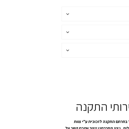
רותי התקנה
בחרתם התקנה לזכוכית ע"י צוות
לוק, נציג מחברתנו ייצור עמכם קשר על