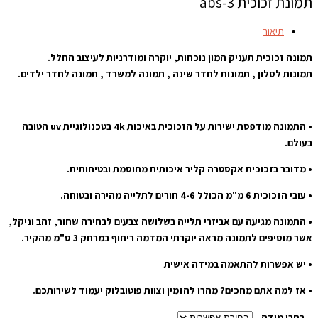
תמונת זכוכית abs-3
תיאור
תמונה זכוכית תעניק המון נוכחות, יוקרה ומודרניות לעיצוב החלל.
תמונות לסלון , תמונות לחדר שינה , תמונה למשרד , תמונה לחדר ילדים.
• התמונה מודפסת ישירות על הזכוכית באיכות 4k בטכנולוגיית uv הטובה
בעולם.
• מדובר בזכוכית אקסטרה קליר איכותית מחוסמת ובטיחותית.
• עובי הזכוכית 6 מ"מ הכולל 4-6 חורים לתלייה מהירה ובטוחה.
• התמונה מגיעה עם אביזרי תלייה בשלושה צבעים לבחירה שחור, זהב וניקל,
אשר מוסיפים לתמונה מראה יוקרתי המדמה ריחוף במרחק 3 ס"מ מהקיר.
• יש אפשרות להתאמה במידה אישית
• אז למה אתם מחכים? מהרו להזמין וצוות פוטובלוק יעמוד לשירותכם.
בחרו מידה