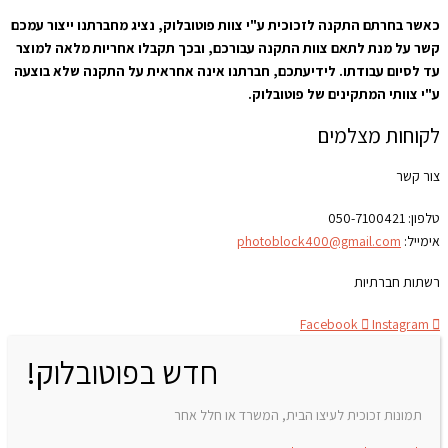
כאשר בחרתם התקנה לזכוכית ע"י צוות פוטובלוק, נציג מחברתנו ייצור עמכם
קשר על מנת לתאם צוות התקנה עבורכם, ובכך תקבלו אחריות מלאה למוצר
עד לסיום עבודתו. לידיעתכם, חברתנו אינה אחראית על התקנה שלא בוצעה
ע"י צוותי המתקינים של פוטובלוק.
לקוחות מצלמים
צור קשר
טלפון:
050-7100421
אימייל:
photoblock400@gmail.com
רשתות חברתיות
Facebook
Instagram
חדש בפוטובלוק!
תמונות זכוכית לעיצו הבית, המשרד או חלל אחר