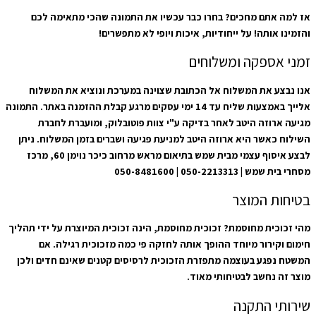
אז למה אתם מחכים? בחרו כבר עכשיו את התמונה שהכי מתאימה לכם
והזמינו אותה! על ייחודיות, איכות ויופי לא מתפשרים!
זמני אספקה ומשלוחים
אנו נבצע את המשלוח אל הכתובת שצוינה במערכת ונוציא את המשלוח
אלייך באמצעות שליח עד 14 ימי עסקים מרגע קבלת ההזמנה באתר. התמונה
מגיעה ארוזה היטב לאחר בדיקה ע"י צוות פוטובלוק, ומועברת לחברת
השילוח כאשר היא ארוזה היטב למניעת פגיעה ושברים בזמן המשלוח. ניתן
לבצע איסוף עצמי מבית שמש בתיאום מראש מרחוב כיכר נוימן 60, מרכז
מסחרי בית שמש | 050-2213313 | 050-8481600
בטיחות המוצר
מהי זכוכית מחוסמת? זכוכית מחוסמת, הינה זכוכית המיוצרת על ידי תהליך
חימום וקירור מיוחד ההופך אותה לחזקה פי כמה מזכוכית רגילה. אם
המשטח נפגע בעוצמה מתפזרת הזכוכית לרסיסים קטנים שאינם חדים ולכן
מוצר זה נחשב לבטיחותי מאוד.
שירותי התקנה