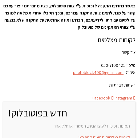
כאשר בחרתם התקנה לזכוכית ע"י צוות פוטובלוק, נציג מחברתנו ייצור עמכם
קשר על מנת לתאם צוות התקנה עבורכם, ובכך תקבלו אחריות מלאה למוצר
עד לסיום עבודתו. לידיעתכם, חברתנו אינה אחראית על התקנה שלא בוצעה
ע"י צוותי המתקינים של פוטובלוק.
לקוחות מצלמים
צור קשר
טלפון:
050-7100421
אימייל:
photoblock400@gmail.com
רשתות חברתיות
Facebook
Instagram
חדש בפוטובלוק!
תמונות זכוכית לעיצו הבית, המשרד או חלל אחר
לצפייה בגלריית תמונות לחץ כאן