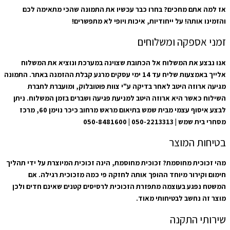
אז למה אתם מחכים? בחרו כבר עכשיו את התמונה שהכי מתאימה לכם
והזמינו אותה! על ייחודיות, איכות ויופי לא מתפשרים!
זמני אספקה ומשלוחים
אנו נבצע את המשלוח אל הכתובת שצוינה במערכת ונוציא את המשלוח
אלייך באמצעות שליח עד 14 ימי עסקים מרגע קבלת ההזמנה באתר. התמונה
מגיעה ארוזה היטב לאחר בדיקה ע"י צוות פוטובלוק, ומועברת לחברת
השילוח כאשר היא ארוזה היטב למניעת פגיעה ושברים בזמן המשלוח. ניתן
לבצע איסוף עצמי מבית שמש בתיאום מראש מרחוב כיכר נוימן 60, מרכז
מסחרי בית שמש | 050-2213313 | 050-8481600
בטיחות המוצר
מהי זכוכית מחוסמת? זכוכית מחוסמת, הינה זכוכית המיוצרת על ידי תהליך
חימום וקירור מיוחד ההופך אותה לחזקה פי כמה מזכוכית רגילה. אם
המשטח נפגע בעוצמה מתפזרת הזכוכית לרסיסים קטנים שאינם חדים ולכן
מוצר זה נחשב לבטיחותי מאוד.
שירותי התקנה