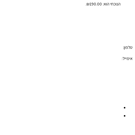
הנוכחי הוא: ₪190.00.
צור קשר
טלפון:
050-7100421
אימייל:
photoblock400@gmail.com
הצהרת נגישות
תקנון האתר
רשתות חברתיות